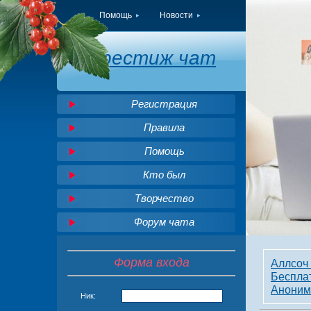
Помощь
Новости
Престиж чат
Регистрация
Правила
Помощь
Кто был
Творчество
Форум чата
Форма входа
Аллсоч 
Беспла
Аноним
Ник: