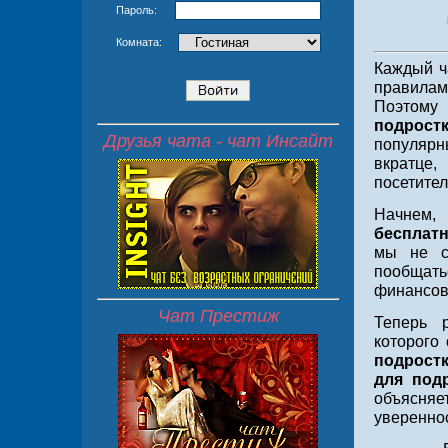
Пароль:
Что т
Комната:
Каждый ч
правилам
Поэтом
подростк
Друзья чата - чат Инсайт
популярн
вкратце,
посетител
Начнем, 
бесплат
мы не с
пообщат
финансов
Чат Престиж
Теперь р
которого 
подростк
для под
объясняе
увереннос