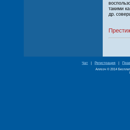
воспольз
такими ка
др. совер
Добро 
Прести
Чат
|
Регистрация
|
Пра
Аллсоч © 2014 Бесплат