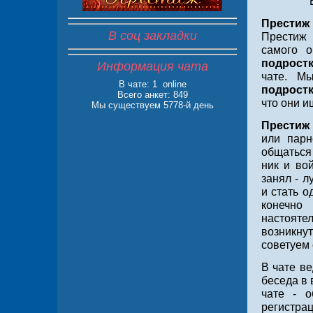
Престиж
В соц закладки
Престиж 
самого о
подрост
Информация чата
чате. М
В чате:
1 online
подрост
Всего анкет: 849
что они и
Мы существуем 5778-й день
Престиж
или парн
общаться
ник и во
занял - 
и стать о
конечно
настояте
возникну
советуем 
В чате ве
беседа в 
чате - о
регистрац