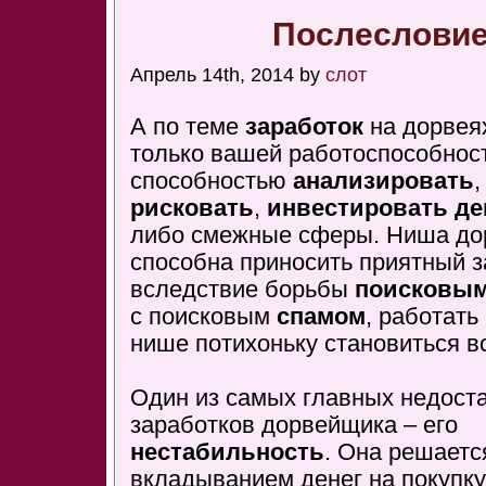
Послесловие
Апрель 14th, 2014 by
слот
А по теме
заработок
на дорвея
только вашей работоспособнос
способностью
анализировать
рисковать
,
инвестировать де
либо смежные сферы. Ниша до
способна приносить приятный з
вследствие борьбы
поисковым
с поисковым
спaмом
, работать
нише потихоньку становиться в
Один из самых главных недост
заработков дорвейщика – его
нестабильность
. Она решаетс
вкладыванием денег на покупку