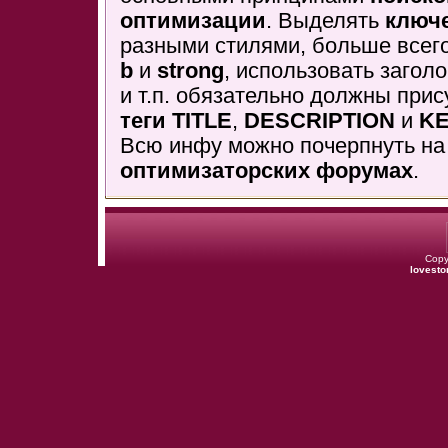
оптимизации
. Выделять
ключ
разными стилями, больше всего
b
и
strong
, использовать загол
и т.п. обязательно должны прис
теги TITLE
,
DESCRIPTION
и
K
Всю инфу можно почерпнуть на
оптимизаторских форумах
.
Copy
lovesto