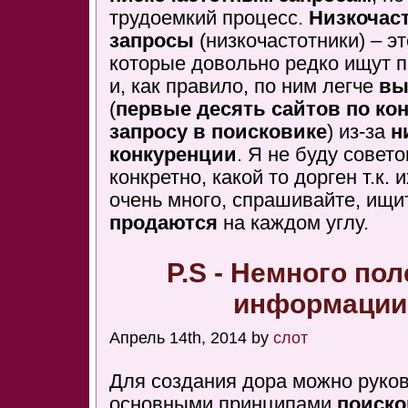
трудоемкий процесс.
Низкочас
запросы
(низкочастотники) – э
которые довольно редко ищут 
и, как правило, по ним легче
вы
(
первые десять сайтов по ко
запросу в поисковике
) из-за
н
конкуренции
. Я не буду совет
конкретно, какой то дорген т.к. 
очень много, спрашивайте, ищи
продаются
на каждом углу.
P.S - Немного по
информации
Апрель 14th, 2014 by
слот
Для создания дора можно руко
основными принципами
поиско