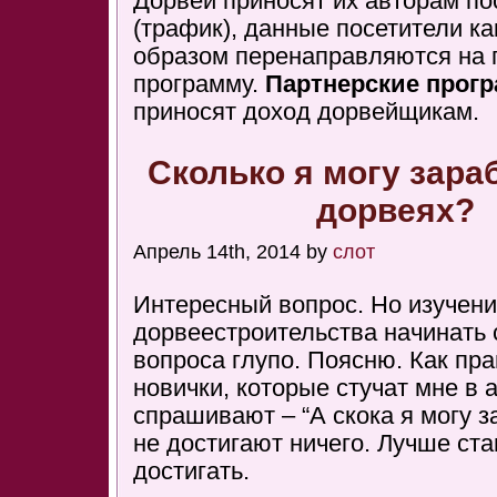
Дорвеи приносят их авторам по
(трафик), данные посетители к
образом перенаправляются на 
программу.
Партнерские прог
приносят доход дорвейщикам.
Сколько я могу зара
дорвеях?
Апрель 14th, 2014 by
слот
Интересный вопрос. Но изучен
дорвеестроительства начинать 
вопроса глупо. Поясню. Как пр
новички, которые стучат мне в а
спрашивают – “А скока я могу з
не достигают ничего. Лучше ста
достигать.