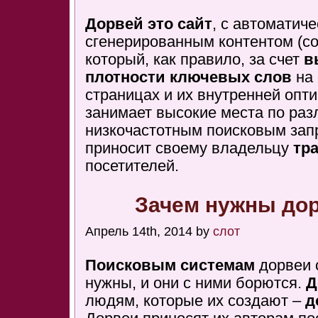
Дорвей это сайт
, с автоматиче
сгенерированным контентом (с
который, как правило, за счет
в
плотности ключевых слов
на 
страницах и их внутренней опт
занимает высокие места по ра
низкочастотным поисковым зап
приносит своему владельцу
тр
посетителей.
Зачем нужны до
Апрель 14th, 2014 by
слот
Поисковым системам
дорвеи 
нужны, и они с ними борются.
Д
людям, которые их создают –
д