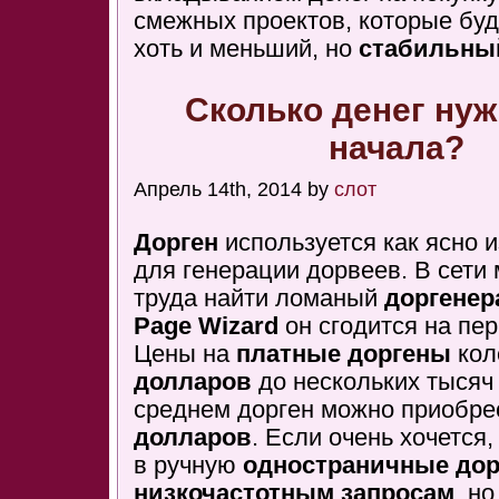
смежных проектов, которые буд
хоть и меньший, но
стабильны
Сколько денег нуж
начала?
Апрель 14th, 2014 by
слот
Дорген
используется как ясно и
для генерации дорвеев. В сети
труда найти ломаный
доргенер
Page Wizard
он сгодится на пер
Цены на
платные доргены
кол
долларов
до нескольких тысяч
среднем дорген можно приобре
долларов
. Если очень хочется
в ручную
одностраничные до
низкочастотным запросам
, но