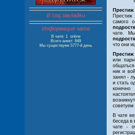
Престиж
В соц закладки
Престиж 
самого о
подрост
Информация чата
чате. М
В чате:
1 online
подрост
Всего анкет: 849
что они и
Мы существуем 5777-й день
Престиж
или парн
общаться
ник и во
занял - 
и стать о
конечно
настояте
возникну
советуем 
В чате ве
беседа в 
чате - о
регистрац