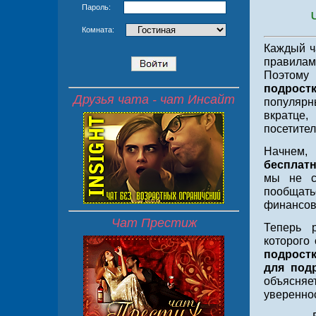
Пароль:
Что т
Комната:
Каждый ч
правилам
Поэтом
подростк
Друзья чата - чат Инсайт
популярн
вкратце,
посетител
Начнем, 
бесплат
мы не с
пообщат
финансов
Чат Престиж
Теперь р
которого 
подростк
для под
объясняе
увереннос