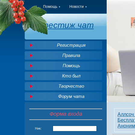
Помощь
Новости
Престиж чат
Регистрация
Правила
Помощь
Кто был
Творчество
Форум чата
Форма входа
Аллсоч 
Беспла
Аноним
Ник: