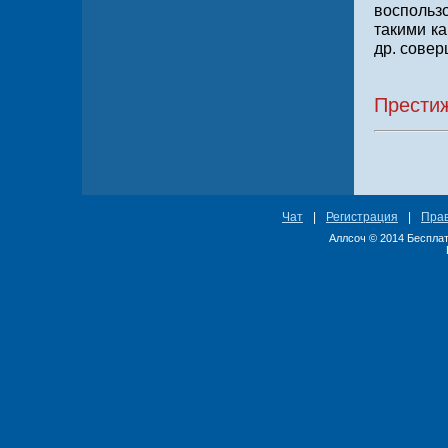
воспольз
такими ка
др. совер
Добро 
Прести
Чат
|
Регистрация
|
Пра
Аллсоч © 2014 Бесплат