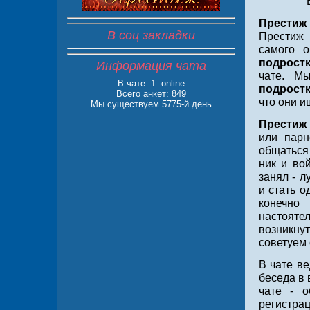
Престиж
В соц закладки
Престиж 
самого о
подрост
Информация чата
чате. М
В чате:
1 online
подрост
Всего анкет: 849
что они и
Мы существуем 5775-й день
Престиж
или парн
общаться
ник и во
занял - 
и стать о
конечно
настояте
возникну
советуем 
В чате ве
беседа в 
чате - о
регистрац