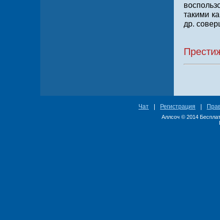
воспольз
такими ка
др. совер
Добро 
Прести
Чат
|
Регистрация
|
Пра
Аллсоч © 2014 Бесплат