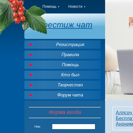
Помощь
Новости
Престиж чат
Регистрация
Правила
Помощь
Кто был
Творчество
Форум чата
Форма входа
Аллсоч 
Беспла
Аноним
Ник: