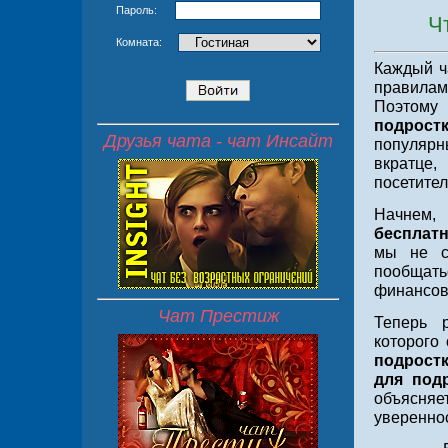
Пароль:
Что та
Комната:
Каждый ч
правилам
Поэтом
подростк
Друзья чата - чат Инсайт
популярн
вкратце,
посетител
Начнем, 
бесплат
мы не с
пообщат
финансов
Чат Престиж
Теперь р
которого 
подростк
для под
объясняе
увереннос