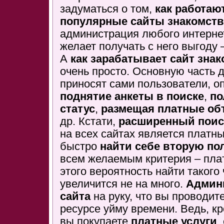
задуматься о том,
как работаю
популярные сайты знакомств
администрация любого интерне
желает получать с него выгоду 
А
как зарабатывает сайт зна
очень просто. Основную часть 
приносят сами пользователи, о
поднятие анкеты в поиске
,
по
статус
,
размещая платные об
др. Кстати,
расширенный поис
на всех сайтах является платн
быстро
найти себе вторую по
всем желаемым критерия – плат
этого вероятность найти такого
увеличится не на много.
Админ
сайта
на руку, что вы проводите
ресурсе уйму времени. Ведь, кр
вы покупаете
платные услуги
,